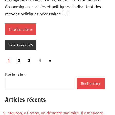
économiques, sociales et politiques. Ils discutent des
moyens politiques nécessaires […]
Lire la suite
Sélection 2025
Pagination
Articles
1
2
3
4
»
des
suivants
publications
Rechercher
Rechercher
Articles récents
S. Mouton, « Écrans, un désastre sanitaire. Il est encore