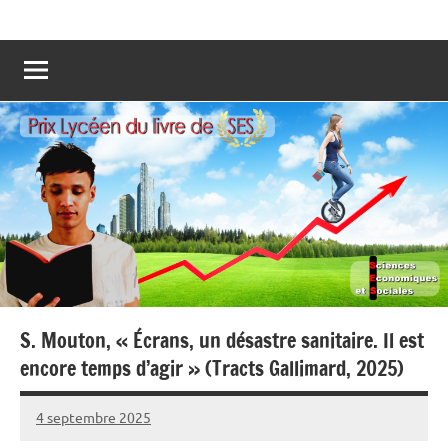
Aller
Prix
Les
au
lycéens
lycéen
contenu
votent
pour
du
leur
Livre
livre
préféré
de
de
SES
Sciences
Economiques
et
Sociales
!
S. Mouton, « Écrans, un désastre sanitaire. Il est
encore temps d’agir » (Tracts Gallimard, 2025)
4 septembre 2025
Fabien
7