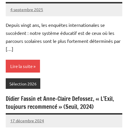
4 septembre 2025
Fabien
3
Meynier
commentaires
Depuis vingt ans, les enquêtes internationales se
succèdent : notre système éducatif est de ceux où les
parcours scolaires sont le plus fortement déterminés par
[…]
Lire la suite
Sélection 2026
Didier Fassin et Anne-Claire Defossez, « L’Exil,
toujours recommencé » (Seuil, 2024)
17 décembre 2024
Fabien
6