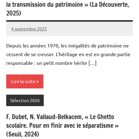
la transmission du patrimoine » (La Découverte,
2025)
4 septembre 2025
Fabien
4
Meynier
commentaires
Depuis les années 1970, les inégalités de patrimoine ne
cessent de se creuser. L’héritage en est en grande partie
responsable : un petit nombre hérite […]
Lire la suite
Sélection 2026
F. Dubet, N. Vallaud-Belkacem, « Le Ghetto
scolaire. Pour en finir avec le séparatisme »
(Seuil, 2024)