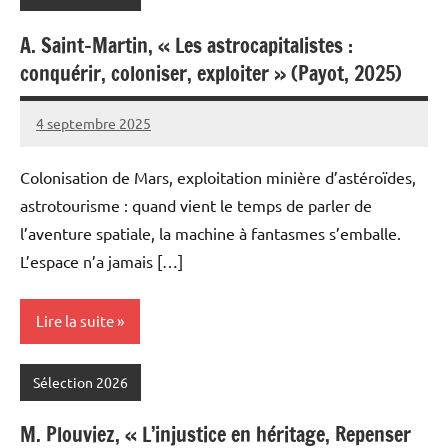
A. Saint-Martin, « Les astrocapitalistes :
conquérir, coloniser, exploiter » (Payot, 2025)
4 septembre 2025
Fabien
8
Meynier
commentaires
Colonisation de Mars, exploitation minière d’astéroïdes,
astrotourisme : quand vient le temps de parler de
l’aventure spatiale, la machine à fantasmes s’emballe.
L’espace n’a jamais […]
Lire la suite
Sélection 2026
M. Plouviez, « L’injustice en héritage, Repenser