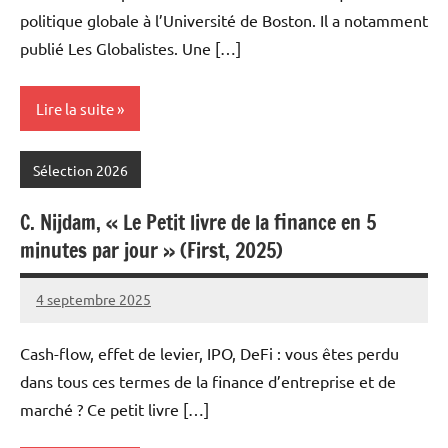
politique globale à l’Université de Boston. Il a notamment
publié Les Globalistes. Une […]
Lire la suite
Sélection 2026
C. Nijdam, « Le Petit livre de la finance en 5
minutes par jour » (First, 2025)
4 septembre 2025
Fabien
8
Meynier
commentaires
Cash-flow, effet de levier, IPO, DeFi : vous êtes perdu
dans tous ces termes de la finance d’entreprise et de
marché ? Ce petit livre […]