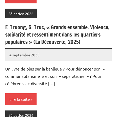
Sélection 2026
F. Truong, G. Truc, « Grands ensemble. Violence,
solidarité et ressentiment dans les quartiers
populaires » (La Découverte, 2025)
4 septembre 2025
Fabien
4
Meynier
commentaires
Un livre de plus sur la banlieue ? Pour dénoncer son »
communautarisme » et son » séparatisme » ? Pour
célébrer sa » diversité […]
Lire la suite
Sélection 2026