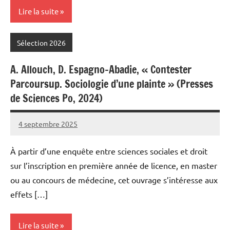
Lire la suite
Sélection 2026
A. Allouch, D. Espagno-Abadie, « Contester
Parcoursup. Sociologie d’une plainte » (Presses
de Sciences Po, 2024)
4 septembre 2025
Fabien
6
Meynier
commentaires
À partir d’une enquête entre sciences sociales et droit
sur l’inscription en première année de licence, en master
ou au concours de médecine, cet ouvrage s’intéresse aux
effets […]
Lire la suite