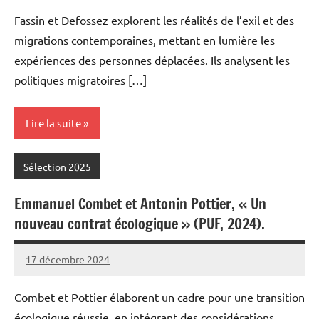
Meynier
commentaires
Fassin et Defossez explorent les réalités de l’exil et des
migrations contemporaines, mettant en lumière les
expériences des personnes déplacées. Ils analysent les
politiques migratoires […]
Lire la suite
Sélection 2025
Emmanuel Combet et Antonin Pottier, « Un
nouveau contrat écologique » (PUF, 2024).
17 décembre 2024
Fabien
6
Meynier
commentaires
Combet et Pottier élaborent un cadre pour une transition
écologique réussie, en intégrant des considérations