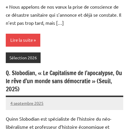
Meynier
commentaires
« Nous appelons de nos vœux la prise de conscience de
ce désastre sanitaire qui s’annonce et déjà se constate. Il
n’est pas trop tard, mais […]
Lire la suite
Sélection 2026
Q. Slobodian, « Le Capitalisme de l’apocalypse, Ou
le rêve d’un monde sans démocratie » (Seuil,
2025)
4 septembre 2025
Fabien
2
Meynier
commentaires
Quinn Slobodian est spécialiste de l’histoire du néo-
libéralisme et professeur d’histoire économique et