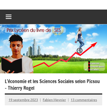
Aller
Prix
Les
au
lycéens
lycéen
contenu
votent
pour
du
leur
Livre
livre
préféré
de
de
SES
Sciences
Economiques
et
Sociales
!
L’économie et les Sciences Sociales selon Picsou
– Thierry Rogel
19 septembre 2023
Fabien Meynier
13 commentaires