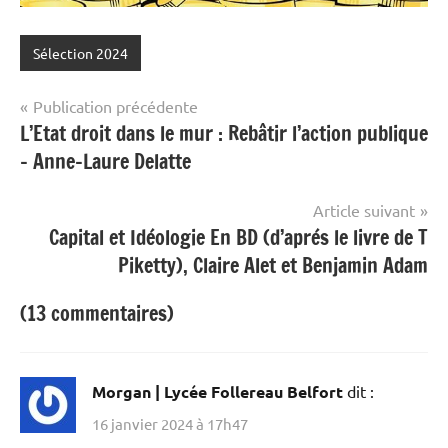
Sélection 2024
Navigation
Publication précédente
L’Etat droit dans le mur : Rebâtir l’action publique
de
– Anne-Laure Delatte
l’article
Article suivant
Capital et Idéologie En BD (d’aprés le livre de T
Piketty), Claire Alet et Benjamin Adam
(13 commentaires)
Morgan | Lycée Follereau Belfort
dit :
16 janvier 2024 à 17h47