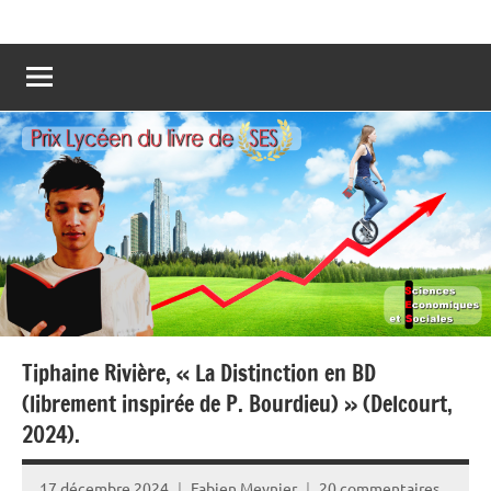
Aller
Prix
Les
au
lycéens
lycéen
contenu
votent
pour
du
leur
Livre
livre
préféré
de
de
SES
Sciences
Economiques
et
Sociales
!
Tiphaine Rivière, « La Distinction en BD
(librement inspirée de P. Bourdieu) » (Delcourt,
2024).
17 décembre 2024
Fabien Meynier
20 commentaires