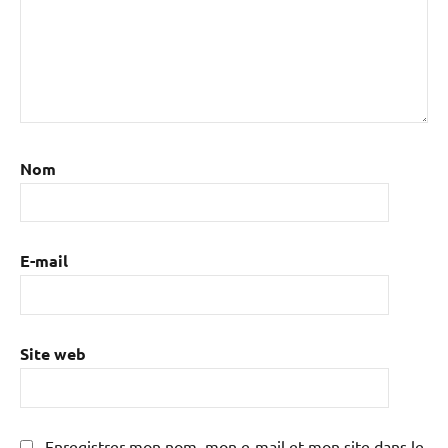
Nom
E-mail
Site web
Enregistrer mon nom, mon e-mail et mon site dans le