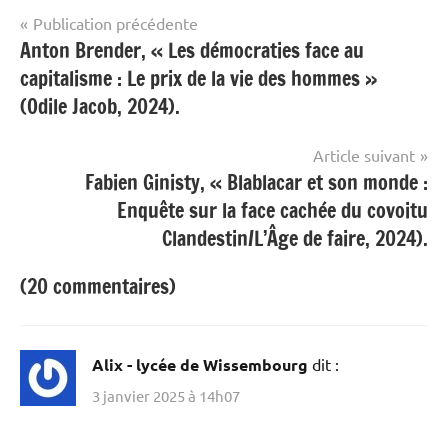
Navigation
Publication précédente
Anton Brender, « Les démocraties face au
de
capitalisme : Le prix de la vie des hommes »
l’article
(Odile Jacob, 2024).
Article suivant
Fabien Ginisty, « Blablacar et son monde :
Enquête sur la face cachée du covoitu
Clandestin/L’Âge de faire, 2024).
(20 commentaires)
Alix - lycée de Wissembourg
dit :
3 janvier 2025 à 14h07